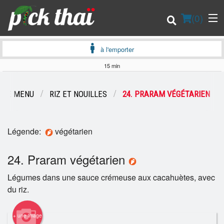
(
0
)
à l'emporter
15 min
Commander en ligne
TRE MENU
RIZ ET NOUILLES
24. PRARAM VÉGÉTARIEN
Emplacement
Légende:
végétarien
Français
24. Praram végétarien
Connection
Légumes dans une sauce crémeuse aux cacahuètes, avec
Inscription
du riz.
Panier (0)
+ une image