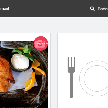
ement
Recherc
+ une image
photo à titre indicatif seulement