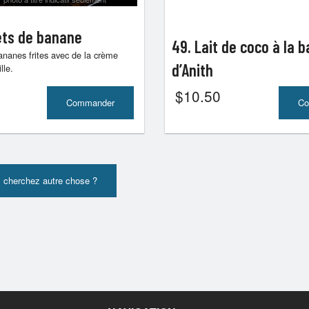
5. Satay kai (3 mcx)
3. Niem thod (
ets de banane
49. Lait de coco à la 
$12.50
$12.99
nanes frites avec de la crème
d’Anith
lle.
$
10.50
Commander
Co
 cherchez autre chose ?