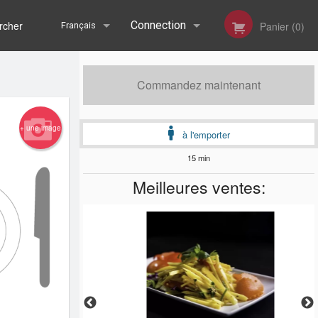
her
Connection
Panier (0)
Français
Inscription
English
Commandez maintenant
Français
+ une image
à l'emporter
15 min
Meilleures ventes: