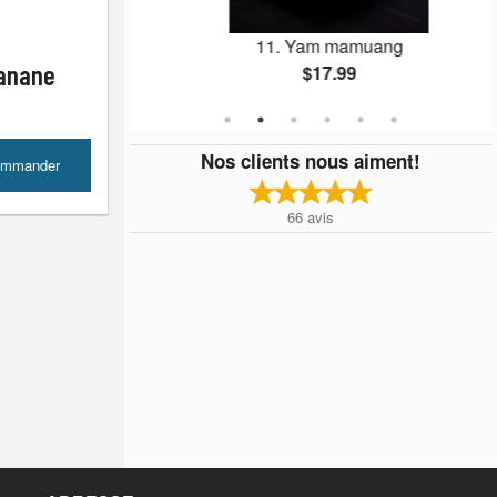
3 mcx)
11. Yam mamuang
banane
$17.99
Nos clients nous aiment!
mmander
66
avis