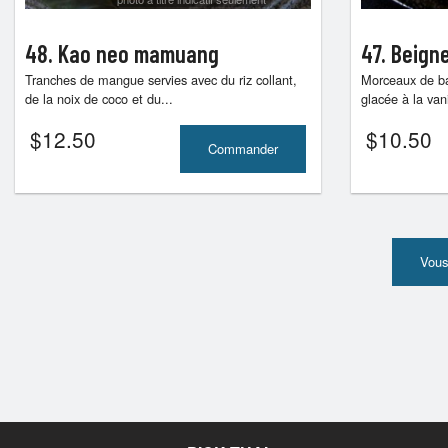
48. Kao neo mamuang
47. Beign
Tranches de mangue servies avec du riz collant,
Morceaux de ba
de la noix de coco et du...
glacée à la vani
$
12.50
$
10.50
Commander
Vous